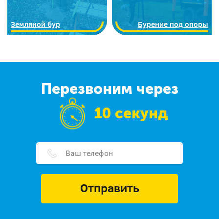
Земляной бур
Бурение под опоры
Перезвоним через
10 секунд
Отправить