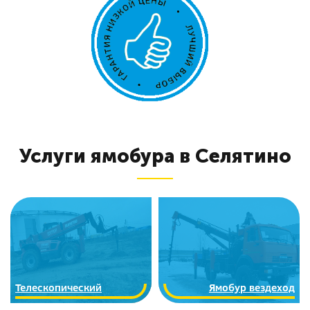
Услуги ямобура в Селятино
Телескопический
Ямобур вездеход