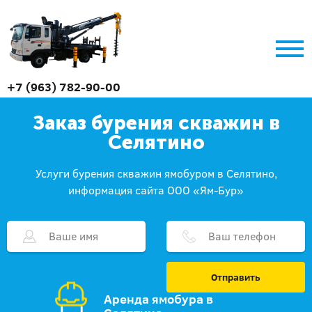
+7 (963) 782-90-00
Заказ бурения скважин в
Селятино
Услуги бурения скважин ямобуром в Селятино,
информация сайта ООО «Ям-Бур»
Отправить
Аренда ямобура в