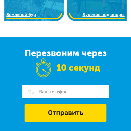
Земляной бур
Бурение под опоры
Перезвоним через
10 секунд
Отправить