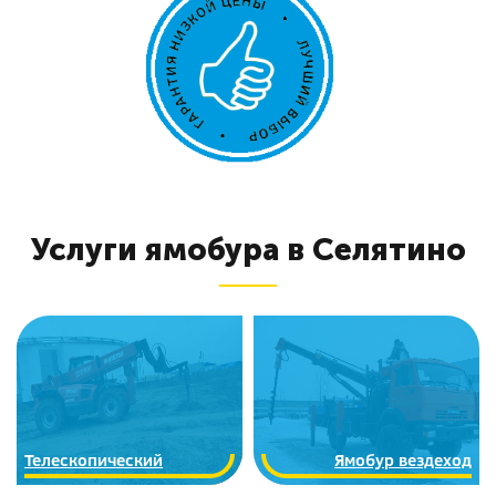
Услуги ямобура в Селятино
Телескопический
Ямобур вездеход