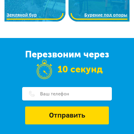
Земляной бур
Бурение под опоры
Перезвоним через
10 секунд
Отправить