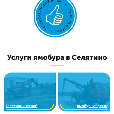
Услуги ямобура в Селятино
Телескопический
Ямобур вездеход