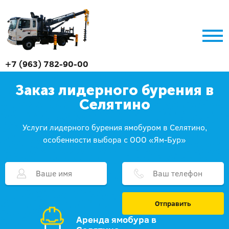
+7 (963) 782-90-00
Заказ лидерного бурения в
Селятино
Услуги лидерного бурения ямобуром в Селятино,
особенности выбора с ООО «Ям-Бур»
Отправить
Аренда ямобура в